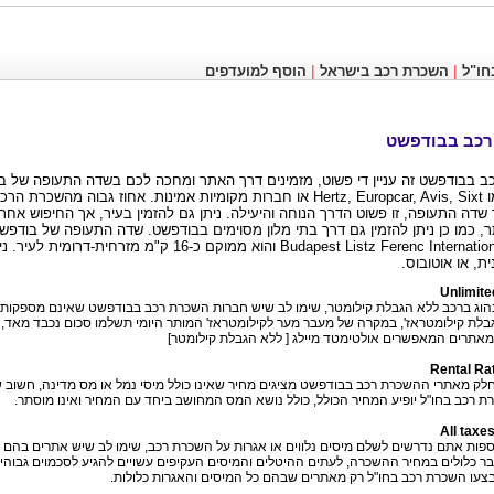
|
|
חו"ל
השכרת רכב בישראל
הוסף למועדפים
רכב בבודפשט
 בבודפשט זה עניין די פשוט, מזמינים דרך האתר ומחכה לכם בשדה התעופה של ב
חברות כמו Hertz, Europcar, Avis, Sixt או חברות מקומיות אמינות. אחוז גבוה מה
שדה התעופה, זו פשוט הדרך הנוחה והיעילה. ניתן גם להזמין בעיר, אך החיפוש אחר 
ר, כמו כן ניתן להזמין גם דרך בתי מלון מסוימים בבודפשט. שדה התעופה של בודפ
Budapest Listz Ferenc International Airport והוא ממוקם כ-16 ק"מ 
ת, או אוטובוס.
Unlimite
וג ברכב ללא הגבלת קילומטר, שימו לב שיש חברות השכרת רכב בבודפשט שאינם מספקות 
בלת קילומטראז', במקרה של מעבר מער לקילומטראז' המותר היומי תשלמו סכום נכבד מאד, 
מאתרים המאפשרים אולטימטד מיילג [ ללא הגבלת קילומטר]
Rental Ra
לק מאתרי ההשכרת רכב בבודפשט מציגים מחיר שאינו כולל מיסי נמל או מס מדינה, חשוב
 רכב בחו"ל יופיע המחיר הכולל, כולל נושא המס המחושב ביחד עם המחיר ואינו מוסתר.
All taxe
ספות אתם נדרשים לשלם מיסים נלווים או אגרות על השכרת רכב, שימו לב שיש אתרים בהם 
ר כלולים במחיר ההשכרה, לעתים ההיטלים והמיסים העקיפים עשויים להגיע לסכמוים גבוהי
 בצעו השכרת רכב בחו"ל רק מאתרים שבהם כל המיסים והאגרות כלולות.