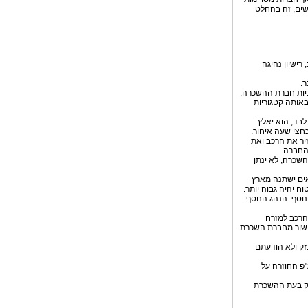
ישים, זה בהחלט
ישיון נהיגה
אותה קטגוריות
פר שעות בלבד, הוא יאלץ
חצי שעה איחור.
יר את הרכב ואת
החברה.
שכרה, לא ינתן
ינימום הגילאים ישתנה מארץ
ינכם מתבקשים לשלם סכום נוסף. הנהג הנוסף
 הרכב למזרח
ישור מחברת השכרת
נזק ולא הודעתם
"פ החוזרה על
דוק בעת ההשכרת