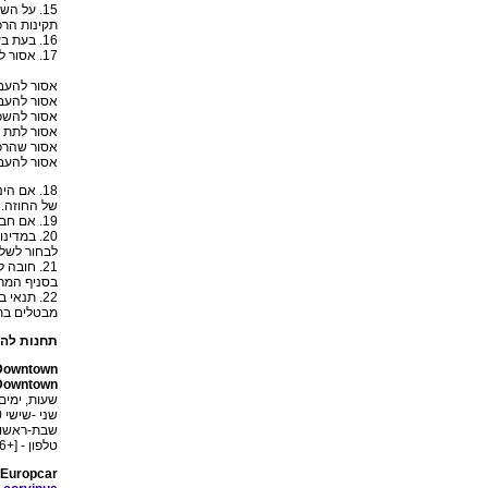
15. על 
תקינות הרכ
16. בעת בעיה מכנית חובה לעצור את הרכב, חובה לדווח לחברה.
17. אסור לנהוג תחת השפעת אלכוהול או כל סם אחר.
אסור להעבי
אסור להעבי
אסור להשכי
אסור לתת ש
אסור שהרכב
אסור להעבי
18. אם 
של החוזה.
19. אם חברת ההשכרה מבקשת את הרכב לפני הזמן מחובתכם להחזירו.
לבחור לשל
21. חוב
בסניף המרכ
22. תנאי
מבטלים בתוך
תחנות לה
Downtown
Downtown
שעות, ימים
שני -שישי 8:00-20:00
שבת-ראשון 00-18:00
טלפון - [+36] 12140420
 Europcar