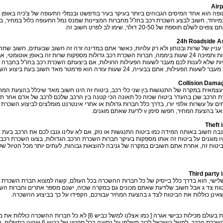
Airp
פה הוא אחד המיסים הגבוהים ביותר בעיקר בעיר בודפשט ובנמלי התעופה של צ'כיה באופן 
מיוחד, חשוב לבצע השכרת רכב בחו"ל מחברות המציינות שמנס נמל התעופה כלול במחיר, 
 לשלם תוספת של 20-50 דולר, שימו לב לפרט חשוב זה.
24h Roadside A
 עניין של שרות ובטחון ולא רק עלויות, כאשר אתם במדינה זרה זה חשוב שבעתים, חשוב שתה
וטלפון לשרות ותמיכה 24 שעות ביממה, חברות השכרת רכב גדולות מספקות שרות זה באופן אוטומטי
ות שלא לענות לכם מעבר לשעות הפעילות הרגילות, אם ביצעתם השכרת רכב בחו"ל בחברה
הפעילות, אתם בבעייה, 24 שעות עזרה הוא פרמטר מאד חשוב בעת ביצוע השכרת רכב.
Collision Dama
מאית במקרה של התנגשות בין שני כלי רכב, ביטוח זה הינו חשוב מאד שיכלל בהצעת המ
 הרכב שכן בהעדר ביטוח שכזה כל תאונה הכי קטנה בין הרכב שלכם לרכב של אדם אחר תע
ים על עשרות אלפי יורו, בדרך כלל חברות גדולות או אתרי אינטרנט מומלצים לביצוע השכרת 
בהצעת המחיר, חפשו סימן v לדעת שאתם מוגנים.
Theft 
נבה חשוב באותה המידה כמו ביטוח התנגשות או נזק, אם לא עלינו גנבו לכם את הרכב בעת 
 מוגנים על ביטוח זה אותו מספקות בעיקר חברות השכרת הרכב הגדולות, בצעו השכרת רכב
טוח זה, אחרת אתם חשובים במקרה של גניבה להוצאות גבוהות, לעתים יותר מכל הטיול של
Third party
לישי, הוא בדרך כלל בייסיק של כל חברות ההשכרה בכל העולם, קשה למצוא חברת השכרת ר
וח צד ג אבל חשוב שלדעת שאתם מכונים גם במקרה שכזה, ישנם מספר אתרים וחברות השכ
שאינן כוללות את הביטוח לצד ג בהצעת המחיר עבורכם, הקפידו על כך בביצוע ההשכרה.
מדינות רבות בעולם מכילות כבישי אגרה [ כמו אצלנו למשל כביש 6] לא כל חבר
הכולל של השכרת הרכב, למשל בישראל לרוב תשלמו על נס