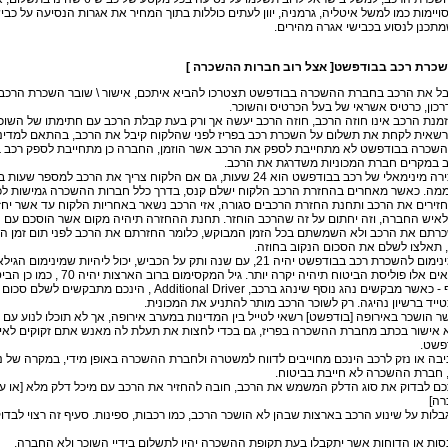
ויימות כמו למשל איטליה, גרמניה, יוון לעתים כוללות בתוך המחיר את אגרות הנסיעה על כב
שמתכנן לנסוע בכבישי אגרה מהירים.
כרת רכב בבודפשט[ אצל רוב חברות ההשכרה ]
קבל את הרכב בחברת ההשכרה בבודפשט תצטרכו להביא איתכם, אישור \ שובר השכרת הרכב, ר
דרכון, כרטיס אשראי של בעל הכרטיס והשוכר.
ההשכרה בבודפשט לא מתחייבת לספק את הרכב אשר הוזמן, החברה כן מתחייבת לספק רכב ב
ב במקרים חברת המכוניות משדרגת את הרכב.
5. זמן השכירה מינימאלי של רכב בבודפשט הוא 24 שעות, גם אם הלקוח צריך את הרכב למס
ממה. כאשר מאחרים בהחזרת הרכב הלקוח ישלם קנס, בדרך כלל חברות ההשכרה גמישות לכ
חזירים את הרכב ותחנת החזרת הרכבים סגורה, אזי הרכב נשאר באחריות הלקוח עד אשר יחז
איש החברה, וזה יחתום על זה שהרכב הוחזר. תחנת ההחזרה תיהיה מקום אשר הוסכם עם 
שכרתם את הרכב ולא השמשתם בכל הזמן המבוקש, כלומר החזרתם את הרכב לפני תום זמן הה
 תאלצו לשלם את הסכום הנקוב בחוזה.
8. גיל ההמינימום להשכרת רכב בבודפשט יהיה 21, עם שנה ותק על הכביש, יכול ליהיות שמ
לו פוליסת הביטוח תיהיה יקרה יותר. גיל המקסימום ברוב הארצות יהיה 70 , כמו כן הביטוח יהיה גבוה יותר.
9. נהג נוסף - כאשר מבקשים נהג נוסף שינהג ברכב, Additional Driver , ה
ייד ברשיון נהיגה. רק לשוכר הרכב מותר להתניע את המכונית.
אשר הושכר באירופה [בודפשט] רשאי לטייל בין המדינות במערב אירופה, אך לא תוכלו לנוע עם
א אישור בכתב מחברת ההשכרה בפריז, גם בכדי לחצות את תעלת לה מאנש אתם זקוקים לא
פשט.
גניבה או נזק לרכב הינכם מחוייבים לדווח למשטרה ולחברת ההשכרה באופן מידי, במקרה של 
, חברת ההשכרה לא חייבת בביטוח.
בתכם לבדוק את סוג הדלק המשמש את הרכב, חובה להחזיר את הרכב עם מיכל דלק מלא [או ע
ה]
 מגבלות על שינוע הרכב בארצות שבהן לא הושכר הרכב, כמו רכבות, ספינות. סעיף זה רצוי לב