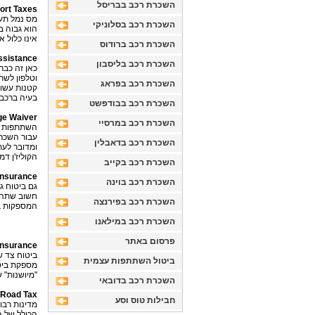
השכרת רכב בבריסל
ort Taxes
מס נמל תעו
השכרת רכב בסלוניקי
הוא גבוה ב
אינו כלול אתם צפוים
השכרת רכב ברודוס
ssistance
השכרת רכב בליסבון
כאן זה כבר
השכרת רכב בפראג
קטנות עשוי
בעיה ברכב מעבר לשעות 
השכרת רכב בבודפשט
ge Waiver
השכרת רכב במרסיי
השתתפות עצ
עבור השכרת
השכרת רכב בדאבלין
ומדובר לעת
הקוליז'ן דמאג' 
השכרת רכב בקייב
insurance
השכרת רכב בוינה
גם ביטוח ג
חשוב שתהיו
השכרת רכב בפירנצה
המספקות בי
השכרת רכב במילאנו
פרסום באתר
 insurance
ביטוח צד ש
ביטול השתתפות עצמית
מספקת ביט
"מיושנות" 
השכרת רכב בדובאי
Road Tax
חבילות טוס וסע