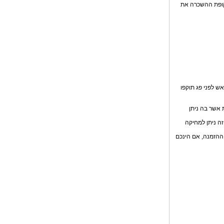
תקופת ההשכרה את
ש לפני פג תוקפו
מסוימים ישנה המרת מטבע מיוחדת וגמישה, DCC, אפשרות אשר בה ניתן
ה ניתן למחיקה
 ההזמנה, אם הינכם