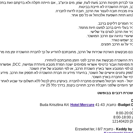
השוכר לבדוק תקינות הרכב מעת לעת, שמן, מים וכיוצ"ב , אם הייתה תקלה ולא בדקתם זאת ב
ב, חברת ההשכרה לא חייבת בביטוח.
ר חומרים דליקים ברכב.
ר בעלי חיים ברכב למעט חיות מחמד.
ר את הרכב לגורם צד שלישי.
יעורי נהיגה עם הרכב המושכר.
 ישמש כגורר.
ר על גג הרכב חפצים.
הינכם מבקשים הארכת שכירות של הרכב, מחובתכם להודיע על כך לחברת ההשכרה זמן מה מרא
20. במדינות מסוימות ועבור כרטיסי אשראי 
ם לפי המטבע אשר בארץ השכרת הרכב, או לפי המטבע של ארץ השוכר.
ה לספק נתונים אישיים של השוכר, בהיעדר מידע זה חברת ההשכרה לא תספק את הרכב. מידע ז
זי של החברה בארץ השוכר.
 ביטול - תנאי הביטול משתנים מחברה לחברה. בעיקרון ניתן לבטל ללא תשלום עד שבוע לאחר
 היומיים שלפני הקבלת הרכב תחוייבו בקנס, בדרך כלל 25 יורו.
שכרת רכבים בבופשט
Budget 
- כתובת, 41-43 Buda Krisztina Krt.
Hotel Mercure
8:
Keddy by
- כתובת 8/7 Erzsebet ter, l