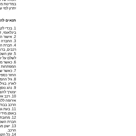
במדינות מס
יתרון למי 
תנאים להש
1. בכדי ל
בינלאומי, 
2. אישור הזמנת הרכב אינו חוזה הרכב, חוזה הרכב יעשה אך ורק בעת קבלת הרכב עם חתימתו של השוכר.
3. החברה רשאית לקחת את תשלום על השכרת רכב בפריז לפני שהלקוח קיבל את הרכב, בהתאם למדיניות חברת ההשכרה.
4. חברת 
רכבים, ברו
לשלם על י
6. כאשר מ
המפתחות ל
7. כאשר 
החזר כספי,
לארץ. בגילאים א
יצטרך להצט
10. רכב 
אירופה לל
הרכב בבוד
11. בעת 
באופן מידי
12. מחו
חברת השכר
13. ישנן
הרכב.
14. כל הקנסות או הדוחות אשר יתקבלו בעת תקופת ההשכרה יהיו לתשלום בידיי השוכר ולא החברה.