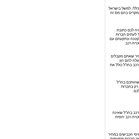
כללי, למשל בישראל
במקרים בהם מס זה
יה לכם כתובת
, אך לעתים חברות
 קטנה ונתקעתם עם
חיר שאתם מקבלים
לה להם הון
רכב בחו"ל כולל את
שהותכם בחו"ל
 רק בחברות
כם.
כב בחו"ל שאינה
רת רכב יחסית
ות ההשכרה כוללות את מיסי הכבישים במחיר
יעה בכל מקטע של כביש 6 שהינו בתשלום, אך חברות מסויימות