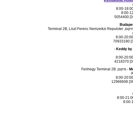
Kempinmki Hotel
Budapes
ום, Terminal 2B, Liszt Ferenc Nemzeikzi Repuloter
-
Keddy by
M
- מיקום, Ferihegy Terminal 2B
A